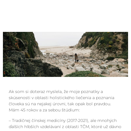
Ak som si doteraz myslela, že moje poznatky a
skúsenosti v oblasti holistického liečenia a poznania
človeka sú na nejakej úrovni, tak opak bol pravdou.
Mám 45 rokov a za sebou štúdium:
– Tradičnej čínskej medicíny (2017-2021), ale mnohých
ďalších hlbších vzdelávaní z oblasti TČM, ktoré už dávno