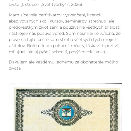
sveta (I. stupeň „Svet tvorby“ r. 2026)
Mám síce veľa cerfitikátov, vysvedčení, licencií,
absolvovaných škôl, kurzov, seminárov, stretnutí, ale
predovšetkým život sám a používanie všetkých znalostí,
nástrojov nás posúva vpred. Som nesmierne vďačná, že
práve na tejto ceste som stretla všetkých tých mojich
učiteľov. Boli to ľudia pokorní, múdry, láskaví, trpezliví,
milujúci, ale aj pyšní, sebeckí, povýšeneckí, krutí, …
Ďakujem ale každému jednému za obohatenie môjho
života.