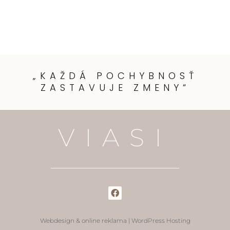
„KAŽDÁ POCHYBNOSŤ
ZASTAVUJE ZMENY“
VIASI
Webdesign & online reklama
|
WordPress Hosting