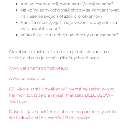
Ako vnímam a prijímam samú/samého seba?
Na koľko som ochotná/ochotný sa koncentrovať
na riešenie svojich otázok a problémov?
Kam sa musí vyvíjať moje vedomie, aby som sa
vrátila/vrátil k sebe?
koľko času som ochotná/ochotný venovať sebe?
Ak vôbec netušíte o čom to tu je reč, kľudne sa mi
ozvite, alebo tu je zopár užitočných odkazov:
www.centrumstromzivota.cz
www.belousovi.cz
(18) Ako si strážiť myšlienky? Mentálne techniky ako
harmonizovať telo a myseľ! Manželia BĚLOUSOVI –
YouTube
Duše K – jak si udržet dlouho nejen partnerský vztah,
ale i zdraví a elán s manželi Bělousovými