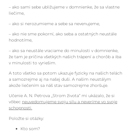
– ako sami sebe ubližujeme v domnienke, že sa vlastne
liečime,
– ako si nerozumieme a sebe sa nevenujeme,
– ako nie sme pokorní, ako seba a ostatných neustále
hodnotíme,
– ako sa neustále vraciame do minulosti v domnienke,
že tam je príčina všetkých našich trápení a chorôb a iba
v minulosti to vyriešim.
A toto všetko sa potom ukazuje fyzicky na našich telách
a samozrejme aj na našej duši. A našim neustálym
akože liečením sa náš stav samozrejme zhoršuje.
Učenie A. N. Petrova „Strom života“ mi ukázalo, že si
vôbec
neuvedomujeme svoju silu a neveríme vo svoje
schopnosti.
Položte si otázky:
Kto som?