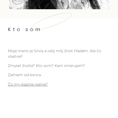
Kto som
Moje meno je Silvia a celý môj život hľadám. Ale čo
vlastne?
Zmysel života? Kto som? Kam smerujem?
Začnem od konca.
Čo my vlastne vieme?