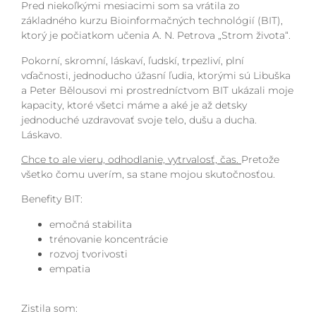
Pred niekoľkými mesiacimi som sa vrátila zo
základného kurzu Bioinformačných technológií (BIT),
ktorý je počiatkom učenia A. N. Petrova „Strom života“.
Pokorní, skromní, láskaví, ľudskí, trpezliví, plní
vďačnosti, jednoducho úžasní ľudia, ktorými sú Libuška
a Peter Bělousovi mi prostredníctvom BIT ukázali moje
kapacity, ktoré všetci máme a aké je až detsky
jednoduché uzdravovať svoje telo, dušu a ducha.
Láskavo.
Chce to ale vieru, odhodlanie, vytrvalosť, čas.
Pretože
všetko čomu uverím, sa stane mojou skutočnosťou.
Benefity BIT:
emočná stabilita
trénovanie koncentrácie
rozvoj tvorivosti
empatia
Zistila som: