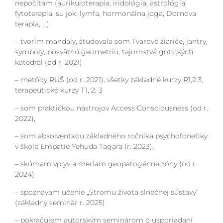
nepočítam (aurikuloterapia, iridológia, astrológia,
fytoterapia, su jok, lymfa, hormonálna joga, Dornova
terapia, …)
– tvorím mandaly, študovala som Tvarové žiariče, jantry,
symboly, posvätnú geometriu, tajomstvá gotických
katedrál (od r. 2021)
– metódy RUŠ (od r. 2021), všetky základné kurzy R1,2,3,
terapeutické kurzy T1, 2, 3
– som praktičkou nástrojov Access Consciousness (od r.
2022),
– som absolventkou základného ročníka psychofonetiky
v škole Empatie Yehuda Tagara (r. 2023),
– skúmam vplyv a meriam geopatogénne zóny (od r.
2024)
– spoznávam učenie „Stromu života slnečnej sústavy“
(základný seminár r. 2025)
– pokračujem autorským seminárom o usporiadaní